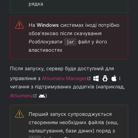
рядка
На
Windows
системах іноді потрібно
обов'язково після скачування
Розблокувати
файл у його
jar
властивостях
Після запуску, сервер буде доступний для
(opens new windo
управління з
Atsumeru Manager
і
читання з підтримуваних додатків (наприклад,
(opens new window)
Atsumeru
)
android
Перший запуск супроводжується
створенням необхідних файлів (кеш,
налаштування, бази даних) поряд з