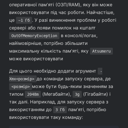
оперативної пам'яті (ОЗП/RAM), яку він може
використовувати під час роботи. Найчастіше,
це
. У разі виникнення проблем у роботі
~1 Гб
сервері або появи помилок на кшталт
в консолі/логах,
OutOfMemoryException
найімовірніше, потрібно збільшити
максимальну кількість пам'яті, яку
Atsumeru
може використовувати
Для цього необхідно додати агрумент
-
до команди запуску сервера, де
Xmx<розмір>
може бути будь-яким значенням за
<розмір>
типом
(Мегабайти),
(Гігабайти) і
2048m
3g
так далі. Наприклад, для запуску сервера з
використанням до
пам'яті, потрібно
3 Гб
використовувати таку команду: