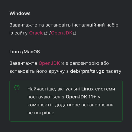
Windows
Завантажте та встановіть інсталяційний набір
(opens new window)
(opens new window)
із сайту
Oracle
/
OpenJDK
Linux/MacOS
(opens new window)
Завантажте
OpenJDK
з репозиторію або
встановіть його вручну з
deb/rpm/tar.gz
пакету
Найчастіше, актуальні
Linux
системи
постачаються з
OpenJDK 11+
у
комплекті і додаткове встановлення
не потрібне