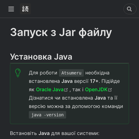
Запуск з Jar файлу
Установка Java
)
Для роботи
необхідна
ow)
Atsumeru
встановлена
Java
версії
17+
. Підійде
(opens new window)
(opens ne
як
Oracle Java
, так і
OpenJDK
Дізнатися чи встановлена
Java
та її
версію можна за допомогою команди
java -version
Встановіть
Java
для вашої системи: