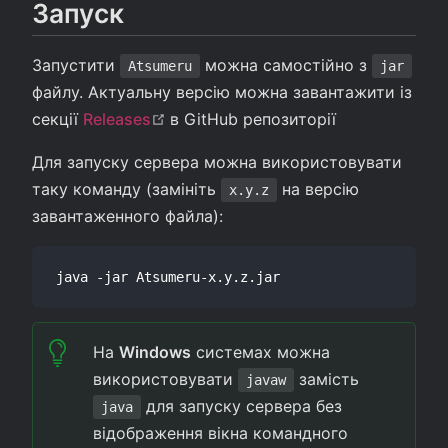
Запуск
Запустити
можна самостійно з
Atsumeru
jar
файлу. Актуальну версію можна завантажити із
(opens new window)
секції
Releases
в GitHub репозиторії
Для запуску сервера можна використовувати
таку команду (замініть
на версію
x.y.z
завантаженного файла):
На
Windows
системах можна
використовувати
замість
javaw
для запуску сервера без
java
відображення вікна командного